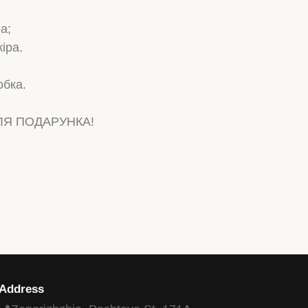
а;
іра.
обка.
ЛЯ ПОДАРУНКА!
Address