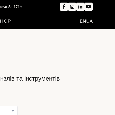
tova St.
1
71
A
SHOP
EN
UA
нзлів та інструментів