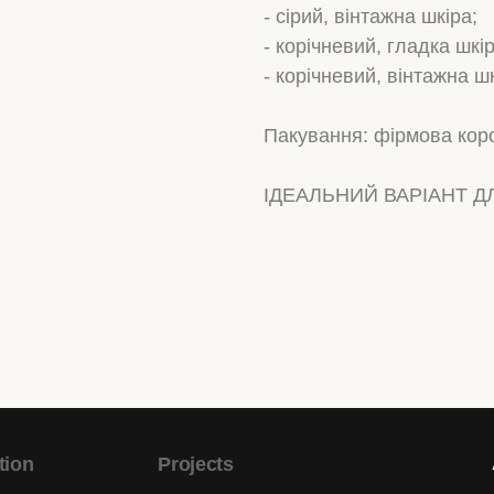
- сірий, вінтажна шкіра;
- корічневий, гладка шкір
- корічневий, вінтажна шк
Пакування: фірмова кор
ІДЕАЛЬНИЙ ВАРІАНТ Д
tion
Projects