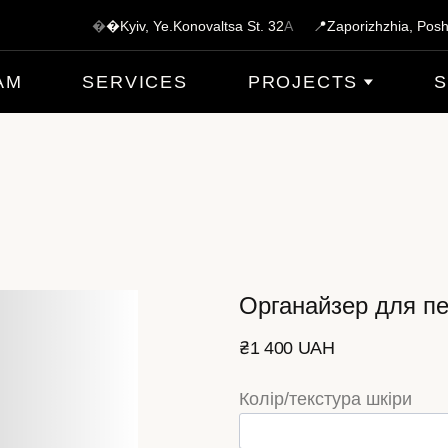
�
�Kyiv, Ye.Konovaltsa St.
3
2
A
📍Zaporizhzhia, Posh
AM
SERVICES
PROJECTS
Органайзер для пе
₴1 400 UAH
Колір/текстура шкіри