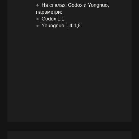
●
На спалахі Godox и Yongnuo,
параметри:
●
Godox 1:1
●
Youngnuo 1,4-1,8