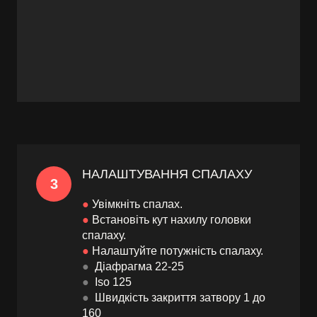
НАЛАШТУВАННЯ СПАЛАХУ
3
●
Увімкніть спалах.
●
Встановіть кут нахилу головки
спалаху.
●
Налаштуйте потужність спалаху.
●
Діафрагма 22-25
●
Іso 125
●
Швидкість закриття затвору 1 до
160