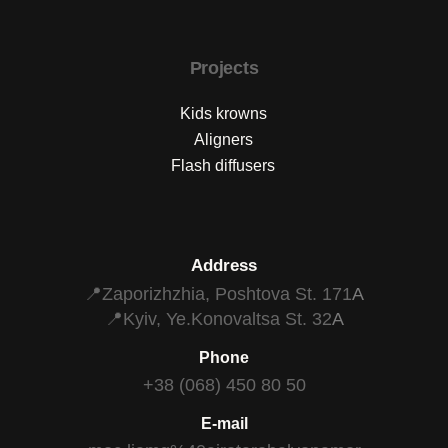
Projects
Kids krowns
Aligners
Flash diffusers
Address
📍Zaporizhzhia, Poshtova St. 171
A
📍Kyiv, Ye.Konovaltsa St. 32
A
Phone
+38 (068) 450 80 50
E-mail